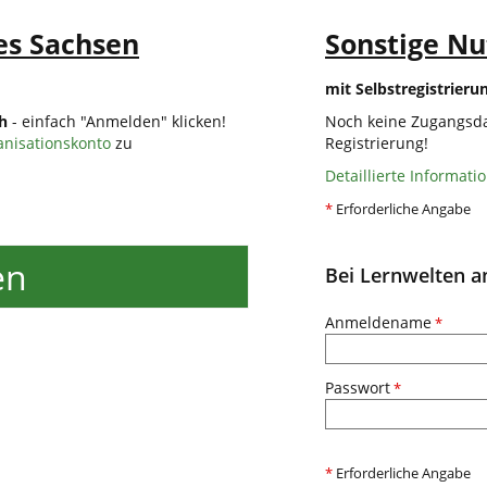
es Sachsen
Sonstige Nu
mit Selbstregistrieru
ch
- einfach "Anmelden" klicken!
Noch keine Zugangsda
anisationskonto
zu
Registrierung!
Detaillierte Informati
*
Erforderliche Angabe
en
Bei Lernwelten 
Anmeldename
*
Passwort
*
*
Erforderliche Angabe