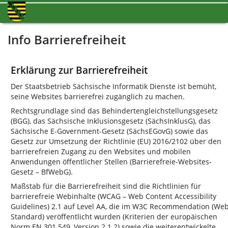
Info Barrierefreiheit
Erklärung zur Barrierefreiheit
Der Staatsbetrieb Sächsische Informatik Dienste ist bemüht,
seine Websites barrierefrei zugänglich zu machen.
Rechtsgrundlage sind das Behindertengleichstellungsgesetz
(BGG), das Sächsische Inklusionsgesetz (SächsInklusG), das
Sächsische E-Government-Gesetz (SächsEGovG) sowie das
Gesetz zur Umsetzung der Richtlinie (EU) 2016/2102 über den
barrierefreien Zugang zu den Websites und mobilen
Anwendungen öffentlicher Stellen (Barrierefreie-Websites-
Gesetz – BfWebG).
Maßstab für die Barrierefreiheit sind die Richtlinien für
barrierefreie Webinhalte (WCAG –
Web Content Accessibility
Guidelines
) 2.1 auf Level AA, die im W3C
Recommendation
(We
Standard) veröffentlicht wurden (Kriterien der europäischen
Norm EN 301 549, Version 2.1.2) sowie die weiterentwickelte