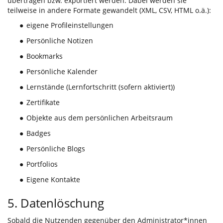
übertragen bzw. exportiert werden. Dabei werden sie
teilweise in andere Formate gewandelt (XML, CSV, HTML o.ä.):
eigene Profileinstellungen
●
Persönliche Notizen
●
Bookmarks
●
Persönliche Kalender
●
Lernstände (Lernfortschritt (sofern aktiviert))
●
Zertifikate
●
Objekte aus dem persönlichen Arbeitsraum
●
Badges
●
Persönliche Blogs
●
Portfolios
●
Eigene Kontakte
●
5. Datenlöschung
Sobald die Nutzenden gegenüber den Administrator*innen