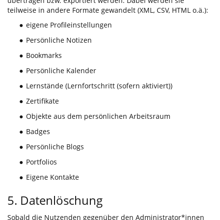
übertragen bzw. exportiert werden. Dabei werden sie
teilweise in andere Formate gewandelt (XML, CSV, HTML o.ä.):
eigene Profileinstellungen
●
Persönliche Notizen
●
Bookmarks
●
Persönliche Kalender
●
Lernstände (Lernfortschritt (sofern aktiviert))
●
Zertifikate
●
Objekte aus dem persönlichen Arbeitsraum
●
Badges
●
Persönliche Blogs
●
Portfolios
●
Eigene Kontakte
●
5. Datenlöschung
Sobald die Nutzenden gegenüber den Administrator*innen