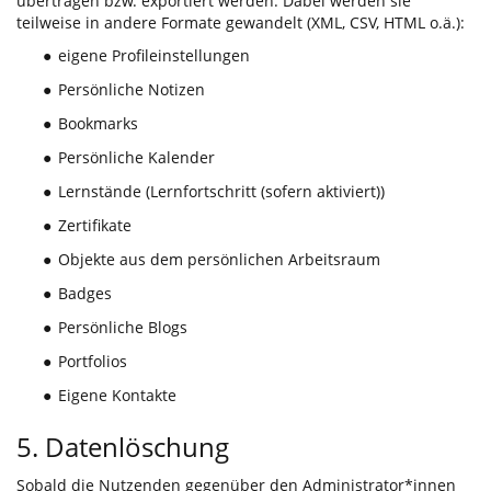
übertragen bzw. exportiert werden. Dabei werden sie
teilweise in andere Formate gewandelt (XML, CSV, HTML o.ä.):
eigene Profileinstellungen
●
Persönliche Notizen
●
Bookmarks
●
Persönliche Kalender
●
Lernstände (Lernfortschritt (sofern aktiviert))
●
Zertifikate
●
Objekte aus dem persönlichen Arbeitsraum
●
Badges
●
Persönliche Blogs
●
Portfolios
●
Eigene Kontakte
●
5. Datenlöschung
Sobald die Nutzenden gegenüber den Administrator*innen