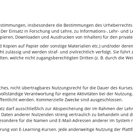
n Bestimmungen, insbesondere die Bestimmungen des Urheberrechts
. Der Einsatz in Forschung und Lehre, zu Informations-, Lehr- und
 Kopieren, Downloaden und Ausdrucken von Inhalten) für den privat
und Kopien auf Papier oder sonstige Materialien etc.) und/oder d
 zulässig und werden straf- und zivilrechtlich verfolgt. Sie füh
lten, welche nicht zugangsberechtigten Dritten (z. B. durch die W
ches, nicht übertragbares Nutzungsrecht für die Dauer des Kurse
vollständige Verantwortung für eigene Aktivitäten bei der Nutzun
öffentlicht werden. Kommerzielle Zwecke sind ausgeschlossen.
tz darf ausschließlich zur Abspeicherung der im Rahmen der Lehre 
 Daten anderer Nutzenden streng vertraulich zu behandeln und dies
nsbesondere für die Namen und E-Mail-Adressen anderer im System r
rung von E-Learning-Kursen. Jede anderweitige Nutzung der Plattfor