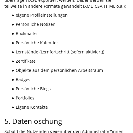
übertragen bzw. exportiert werden. Dabei werden sie
teilweise in andere Formate gewandelt (XML, CSV, HTML o.ä.):
eigene Profileinstellungen
●
Persönliche Notizen
●
Bookmarks
●
Persönliche Kalender
●
Lernstände (Lernfortschritt (sofern aktiviert))
●
Zertifikate
●
Objekte aus dem persönlichen Arbeitsraum
●
Badges
●
Persönliche Blogs
●
Portfolios
●
Eigene Kontakte
●
5. Datenlöschung
Sobald die Nutzenden gegenüber den Administrator*innen