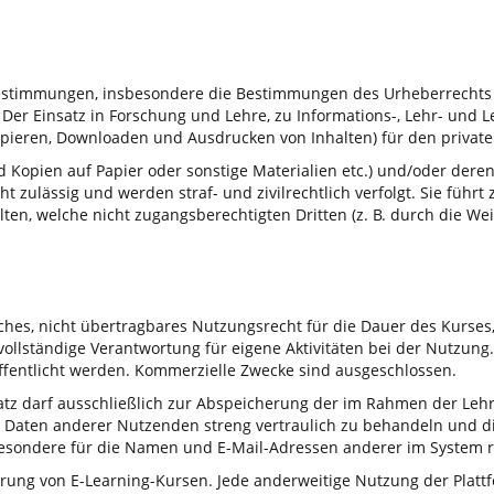
n Bestimmungen, insbesondere die Bestimmungen des Urheberrechts
. Der Einsatz in Forschung und Lehre, zu Informations-, Lehr- und
 Kopieren, Downloaden und Ausdrucken von Inhalten) für den privat
und Kopien auf Papier oder sonstige Materialien etc.) und/oder d
 zulässig und werden straf- und zivilrechtlich verfolgt. Sie füh
lten, welche nicht zugangsberechtigten Dritten (z. B. durch die W
ches, nicht übertragbares Nutzungsrecht für die Dauer des Kurse
vollständige Verantwortung für eigene Aktivitäten bei der Nutzun
öffentlicht werden. Kommerzielle Zwecke sind ausgeschlossen.
tz darf ausschließlich zur Abspeicherung der im Rahmen der Lehre 
 Daten anderer Nutzenden streng vertraulich zu behandeln und dies
nsbesondere für die Namen und E-Mail-Adressen anderer im System r
rung von E-Learning-Kursen. Jede anderweitige Nutzung der Plattfor