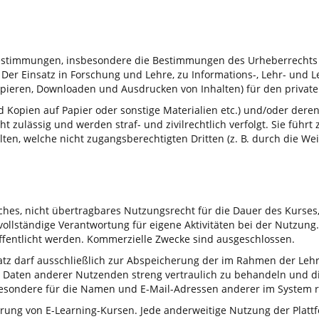
n Bestimmungen, insbesondere die Bestimmungen des Urheberrechts
. Der Einsatz in Forschung und Lehre, zu Informations-, Lehr- und
 Kopieren, Downloaden und Ausdrucken von Inhalten) für den privat
und Kopien auf Papier oder sonstige Materialien etc.) und/oder d
 zulässig und werden straf- und zivilrechtlich verfolgt. Sie füh
lten, welche nicht zugangsberechtigten Dritten (z. B. durch die W
ches, nicht übertragbares Nutzungsrecht für die Dauer des Kurse
vollständige Verantwortung für eigene Aktivitäten bei der Nutzun
öffentlicht werden. Kommerzielle Zwecke sind ausgeschlossen.
tz darf ausschließlich zur Abspeicherung der im Rahmen der Lehre 
 Daten anderer Nutzenden streng vertraulich zu behandeln und dies
nsbesondere für die Namen und E-Mail-Adressen anderer im System r
rung von E-Learning-Kursen. Jede anderweitige Nutzung der Plattfor