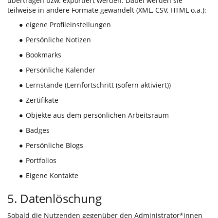
übertragen bzw. exportiert werden. Dabei werden sie
teilweise in andere Formate gewandelt (XML, CSV, HTML o.ä.):
eigene Profileinstellungen
●
Persönliche Notizen
●
Bookmarks
●
Persönliche Kalender
●
Lernstände (Lernfortschritt (sofern aktiviert))
●
Zertifikate
●
Objekte aus dem persönlichen Arbeitsraum
●
Badges
●
Persönliche Blogs
●
Portfolios
●
Eigene Kontakte
●
5. Datenlöschung
Sobald die Nutzenden gegenüber den Administrator*innen